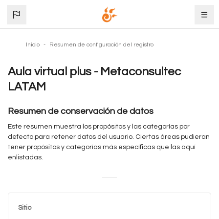
Saltar al contenido principal
Inicio
Resumen de configuración del registro
Aula virtual plus - Metaconsultec
LATAM
Resumen de conservación de datos
Este resumen muestra los propósitos y las categorías por
defecto para retener datos del usuario. Ciertas áreas pudieran
tener propósitos y categorías más específicas que las aquí
enlistadas.
Sitio