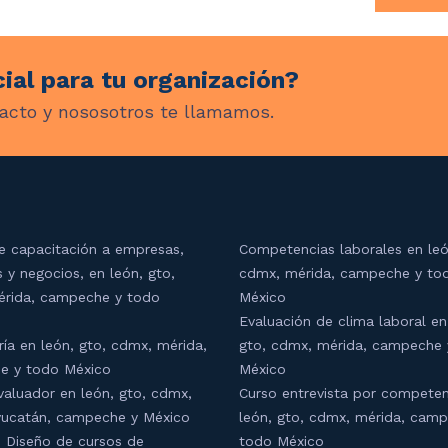
ial para tu organización?
acto y nososotros te llamamos.
e capacitación a empresas,
Competencias laborales en leó
s y negocios, en león, gto,
cdmx, mérida, campeche y to
rida, campeche y todo
México
Evaluación de clima laboral en
ría en león, gto, cdmx, mérida,
gto, cdmx, mérida, campeche 
e y todo México
México
valuador en león, gto, cdmx,
Curso entrevista por competen
yucatán, campeche y México
león, gto, cdmx, mérida, cam
 Diseño de cursos de
todo México