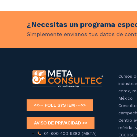
¿Necesitas un programa espec
Simplemente envíanos tus datos de cont
Cursos d
industria
cdmx, mé
México
Consulto
campech
Centro e
mérida, 
01-800 400 6382 (META)
EC0050 ·