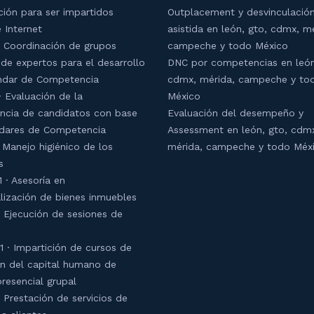
ción para ser impartidos
Outplacement y desvinculación
 Internet
asistida en león, gto, cdmx, m
 Coordinación de grupos
campeche y todo México
 de expertos para el desarrollo
DNC por competencias en león
ndar de Competencia
cdmx, mérida, campeche y to
 Evaluación de la
México
cia de candidatos con base
Evaluación del desempeño y
dares de Competencia
Assessment en león, gto, cdm
 Manejo higiénico de los
mérida, campeche y todo Méx
s
 · Asesoría en
lización de bienes inmuebles
 Ejecución de sesiones de
1 · Impartición de cursos de
n del capital humano de
resencial grupal
 Prestación de servicios de