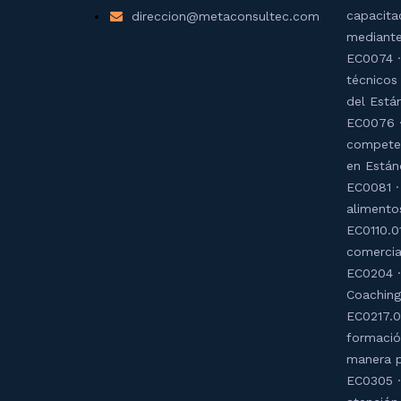
capacita
direccion@metaconsultec.com
mediante
EC0074 ·
técnicos
del Está
EC0076 ·
competen
en Están
EC0081 ·
alimento
EC0110.01
comercia
EC0204 ·
Coaching
EC0217.0
formació
manera p
EC0305 ·