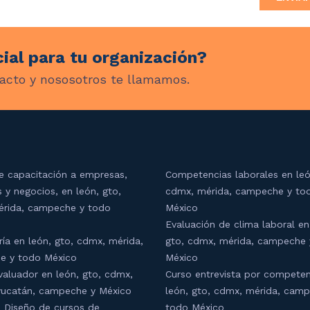
ial para tu organización?
acto y nososotros te llamamos.
e capacitación a empresas,
Competencias laborales en leó
s y negocios, en león, gto,
cdmx, mérida, campeche y to
rida, campeche y todo
México
Evaluación de clima laboral en
ría en león, gto, cdmx, mérida,
gto, cdmx, mérida, campeche 
e y todo México
México
valuador en león, gto, cdmx,
Curso entrevista por competen
yucatán, campeche y México
león, gto, cdmx, mérida, cam
 Diseño de cursos de
todo México