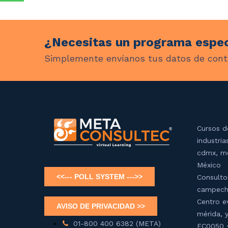
¿Necesitas un programa espec
Simplemente envíanos tus datos de cont
Cursos d
industria
cdmx, mé
México
Consulto
campech
Centro e
mérida, 
01-800 400 6382 (META)
EC0050 ·