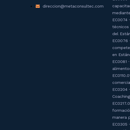
capacita
direccion@metaconsultec.com
mediante
EC0074 ·
técnicos
del Está
EC0076 ·
competen
en Están
EC0081 ·
alimento
EC0110.01
comercia
EC0204 ·
Coaching
EC0217.0
formació
manera p
EC0305 ·