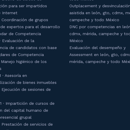
ción para ser impartidos
Outplacement y desvinculación
 Internet
asistida en león, gto, cdmx, m
 Coordinación de grupos
campeche y todo México
 de expertos para el desarrollo
DNC por competencias en león
ndar de Competencia
cdmx, mérida, campeche y to
 Evaluación de la
México
cia de candidatos con base
Evaluación del desempeño y
dares de Competencia
Assessment en león, gto, cdm
 Manejo higiénico de los
mérida, campeche y todo Méx
s
 · Asesoría en
lización de bienes inmuebles
 Ejecución de sesiones de
1 · Impartición de cursos de
n del capital humano de
resencial grupal
 Prestación de servicios de